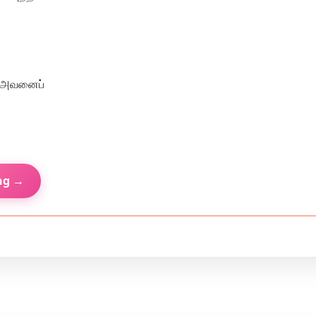
…- அவனைப்
ng →