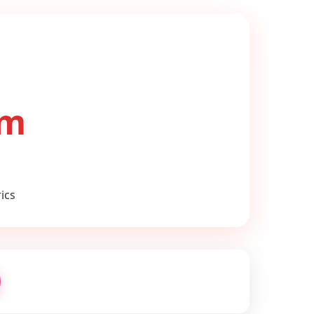
om
ics