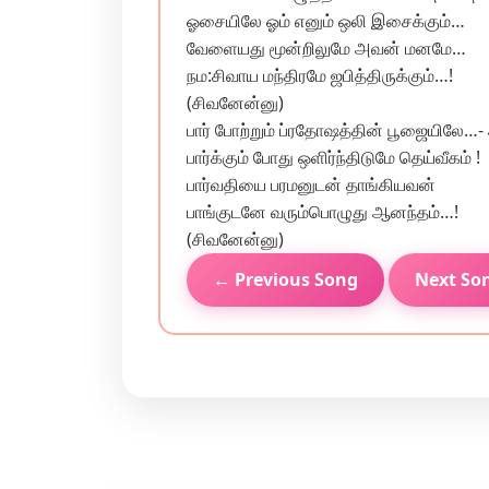
ஓசையிலே ஓம் எனும் ஒலி இசைக்கும்…
வேளையது மூன்றிலுமே அவன் மனமே…
நம:சிவாய மந்திரமே ஜபித்திருக்கும்…!
(சிவனேன்னு)
பார் போற்றும் ப்ரதோஷத்தின் பூஜையிலே
பார்க்கும் போது ஒளிர்ந்திடுமே தெய்வீகம் !
பார்வதியை பரமனுடன் தாங்கியவன்
பாங்குடனே வரும்பொழுது ஆனந்தம்…!
(சிவனேன்னு)
← Previous Song
Next So