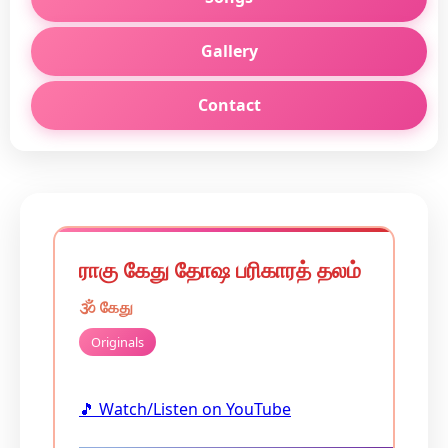
Gallery
Contact
ராகு கேது தோஷ பரிகாரத் தலம்
🕉️
கேது
Originals
🎵 Watch/Listen on YouTube