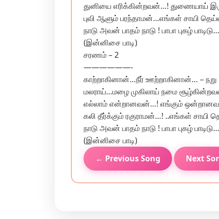
துனியை எரிக்கின்றவன்…! துணையாய் இரு
புவி ஆளும் பரந்தாமன்…எங்கள் சாயி தெய்வ
நாடு அவன் பாதம் நாடு ! பாபா புகழ் பாடிடு…
(இன்னிசை பாடி)
சரணம் – 2
——————-
காற்றாகினான்…நீர் ஊற்றாகினான்… – நறு
மலராய்…மழை முகிலாய் நமை சூழ்கின்றவன
எல்லாம் என்றானவன்…! எங்கும் ஒன்றானவன
கலி தீர்க்கும் ரகுராமன்…! ..எங்கள் சாயி த
நாடு அவன் பாதம் நாடு ! பாபா புகழ் பாடிடு…
(இன்னிசை பாடி)
← Previous Song
Next So