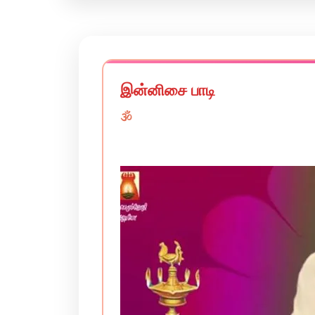
இன்னிசை பாடி
🕉️