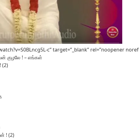
atch?v=S0BLncg5L-c” target=”_blank” rel=”noopener noref
் குழலே ! – எங்கள்
 (2)
‌
‌
் ! (2)