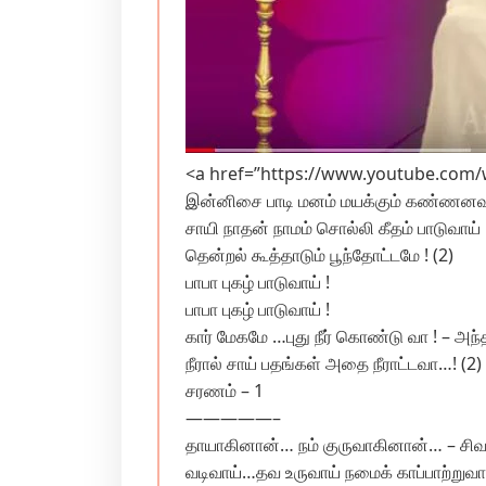
<a href=”https://www.youtube.com/w
இன்னிசை பாடி மனம் மயக்கும் கண்ணனவன
சாயி நாதன் நாமம் சொல்லி கீதம் பாடுவாய் !
தென்றல் கூத்தாடும் பூந்தோட்டமே ! (2)
பாபா புகழ் பாடுவாய் !
பாபா புகழ் பாடுவாய் !
கார் மேகமே …புது நீர் கொண்டு வா ! – அந்த
நீரால் சாய் பதங்கள் அதை நீராட்டவா…! (2)
சரணம் – 1
—————–
தாயாகினான்… நம் குருவாகினான்… – சிவ
வடிவாய்…தவ உருவாய் நமைக் காப்பாற்றுவான