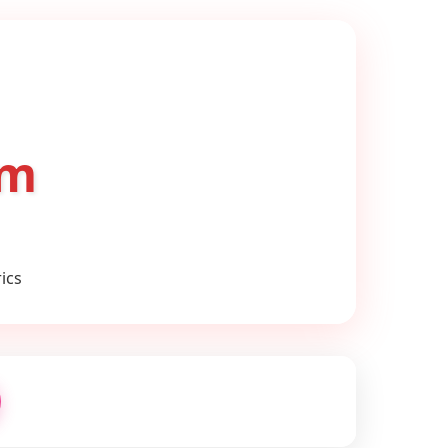
om
ics