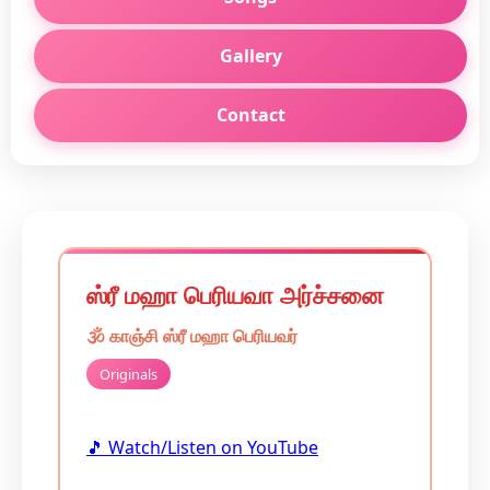
Gallery
Contact
ஸ்ரீ மஹா பெரியவா அர்ச்சனை
🕉️
காஞ்சி ஸ்ரீ மஹா பெரியவர்
Originals
🎵 Watch/Listen on YouTube