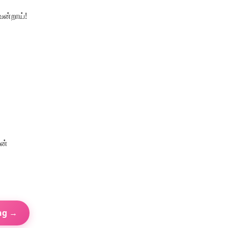
ென்றாய்!
ன்
ng →