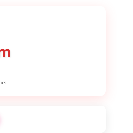
om
ics