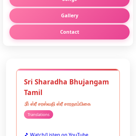
Gallery
Contact
Sri Sharadha Bhujangam
Tamil
🕉️
ஸ்ரீ சரஸ்வதி
ஸ்ரீ சாரதாம்பிகை
Translations
🎵 Watch/Listen on YouTube