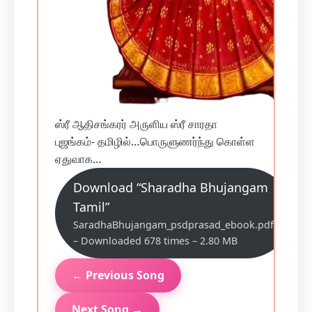
ஸ்ரீ ஆதிசங்கரர் அருளிய ஸ்ரீ சாரதா
புஜங்கம்- தமிழில்…பொருளுணர்ந்து கொள்ள
ஏதுவாக…
Download “Sharadha Bhujangam
Tamil”
SaradhaBhujangam_psdprasad_ebook.pdf
– Downloaded 678 times – 2.80 MB
← Previous Song
Next Song →