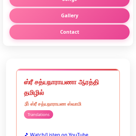
Gallery
Contact
ஸ்ரீ சத்யநாராயணா ஆரத்தி
தமிழில்
🕉️
ஸ்ரீ சத்யநாராயண ஸ்வாமி
Translations
🎵 Watch/Listen on YouTube