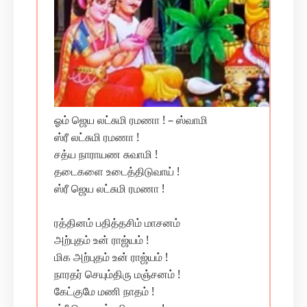
ஓம் ஜெய லட்சுமி ரமணா ! – ஸ்வாமி
ஸ்ரீ லட்சுமி ரமணா !
சத்ய நாராயண சுவாமி !
தடைகளை உடைத்திடுவாய் !
ஸ்ரீ ஜெய லட்சுமி ரமணா !
ரத்தினம் பதித்தசிம் மாசனம்
அற்புதம் உன் ராஜ்யம் !
மிக அற்புதம் உன் ராஜ்யம் !
நாரதர் செயும்திரு மஞ்சனம் !
கேட்குமே மணி நாதம் !