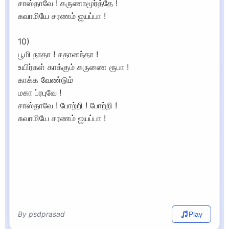
சாஸ்தாவே ! கருணாமூர்த்தே !
சுவாமியே சரணம் ஐயப்பா !
10)
பூமி நாதா ! சதானந்தா !
உயிர்கள் காக்கும் கருணை ரூபா !
காக்க வேண்டும்
மகா ப்ரபுவே !
சாஸ்தாவே ! போற்றி ! போற்றி !
சுவாமியே சரணம் ஐயப்பா !
By psdprasad
Play