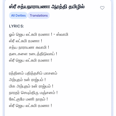
ஸ்ரீ சத்யநாராயணா ஆரத்தி தமிழில்
All Deities
Translations
LYRICS:
ஓம் ஜெய லட்சுமி ரமணா ! - ஸ்வாமி
ஸ்ரீ லட்சுமி ரமணா !
சத்ய நாராயண சுவாமி !
தடைகளை உடைத்திடுவாய் !
ஸ்ரீ ஜெய லட்சுமி ரமணா !
ரத்தினம் பதித்தசிம் மாசனம்
அற்புதம் உன் ராஜ்யம் !
மிக அற்புதம் உன் ராஜ்யம் !
நாரதர் செயும்திரு மஞ்சனம் !
கேட்குமே மணி நாதம் !
ஸ்ரீ ஜெய லட்சுமி ரமணா !