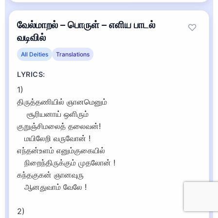
வேல்மாறல் – பொருள் – எளிய பாடல்
வடிவில்
All Deities
Translations
LYRICS:
1)
திருத்தணியில் ஞானமெனும்
சூரியனாய் ஒளிரும்
குறுஞ்சிமலைத் தலைவன்!
மயிலேறி வருவோன் !
எந்தன்உளம் எனும்குகையில்
நிறைந்திருக்கும் முதலோன் !
கந்தகுகன் ஞானவுரு
ஆனதுவாம் வேலே !
2)