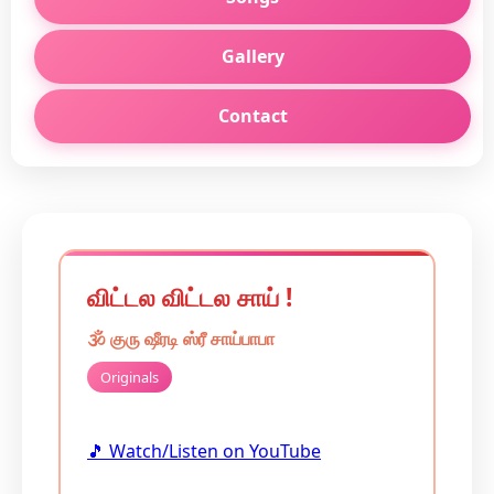
Gallery
Contact
விட்டல விட்டல சாய் !
🕉️
குரு
ஷீரடி ஸ்ரீ சாய்பாபா
Originals
🎵 Watch/Listen on YouTube