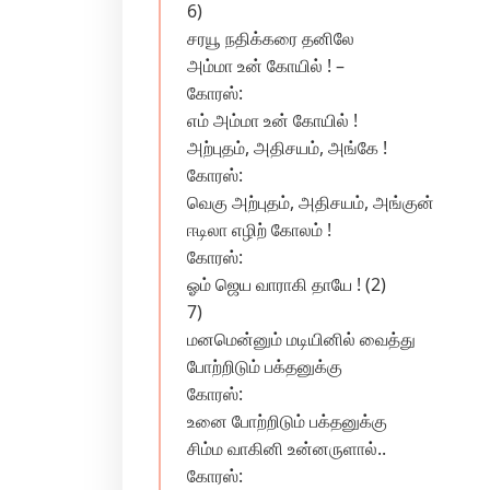
6)
சரயூ நதிக்கரை தனிலே
அம்மா உன் கோயில் ! –
கோரஸ்:
எம் அம்மா உன் கோயில் !
அற்புதம், அதிசயம், அங்கே !
கோரஸ்:
வெகு அற்புதம், அதிசயம், அங்குன்
ஈடிலா எழிற் கோலம் !
கோரஸ்:
ஓம் ஜெய வாராகி தாயே ! (2)
7)
மனமென்னும் மடியினில் வைத்து
போற்றிடும் பக்தனுக்கு
கோரஸ்:
உனை போற்றிடும் பக்தனுக்கு
சிம்ம வாகினி உன்னருளால்..
கோரஸ்: