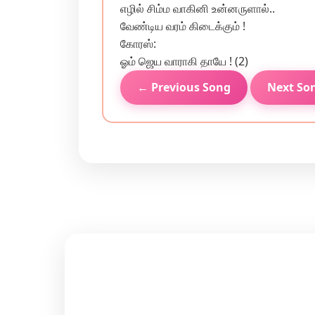
எழில் சிம்ம வாகினி உன்னருளால்..
வேண்டிய வரம் கிடைக்கும் !
கோரஸ்:
ஓம் ஜெய வாராகி தாயே ! (2)
← Previous Song
Next So