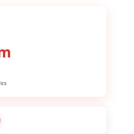
om
ics