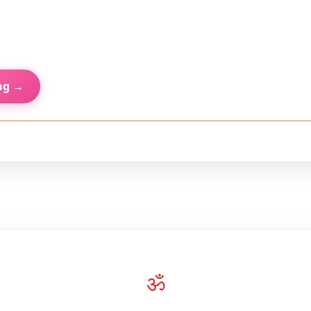
ng →
ॐ