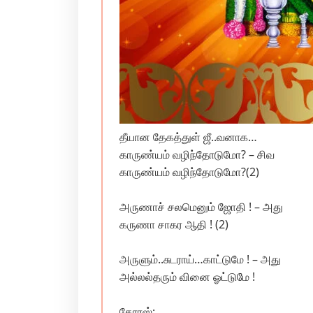
தீயான தேகத்துள் ஜீ..வனாக…
காருண்யம் வழிந்தோடுமோ? – சிவ
காருண்யம் வழிந்தோடுமோ?(2)
அருணாச் சலமெனும் ஜோதி ! – அது
கருணா சாகர ஆதி ! (2)
அருளும்..சுடராய்…காட்டுமே ! – அது
அல்லல்தரும் வினை ஓட்டுமே !
கோரஸ்: