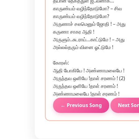
தீயான தேகத்துள் ஜீ..வனாக…
காருண்யம் வழிந்தோடுமோ? – சிவ
காருண்யம் வழிந்தோடுமோ?
அருணாச் சலமெனும் ஜோதி ! – அது
கருணா சாகர ஆதி !
அருளும்..சுடராய்…காட்டுமே ! – அது
அல்லல்தரும் வினை ஓட்டுமே !
கோரஸ்:
ஆதி யோகியே ! அண்ணாமலையே !
அருந்தவ ஒளியே !தாள் சரணம் ! (2)
அருந்தவ ஒளியே !தாள் சரணம் !
அண்ணாமலையே !தாள் சரணம் !
← Previous Song
Next So