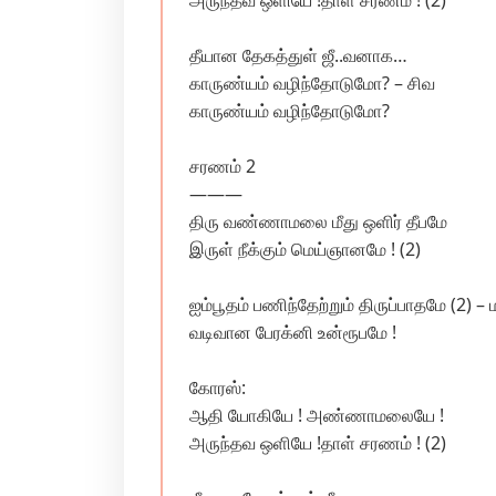
அருந்தவ ஒளியே !தாள் சரணம் ! (2)
தீயான தேகத்துள் ஜீ..வனாக…
காருண்யம் வழிந்தோடுமோ? – சிவ
காருண்யம் வழிந்தோடுமோ?
சரணம் 2
———
திரு வண்ணாமலை மீது ஒளிர் தீபமே
இருள் நீக்கும் மெய்ஞானமே ! (2)
ஐம்பூதம் பணிந்தேற்றும் திருப்பாதமே (2) 
வடிவான பேரக்னி உன்ரூபமே !
கோரஸ்:
ஆதி யோகியே ! அண்ணாமலையே !
அருந்தவ ஒளியே !தாள் சரணம் ! (2)