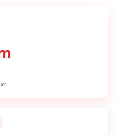
om
ics