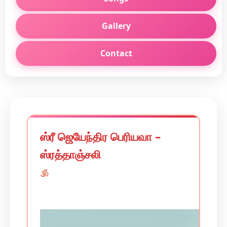
Gallery
Contact
ஸ்ரீ ஜெயேந்திர பெரியவா –
ஸ்ரத்தாஞ்சலி
🕉️