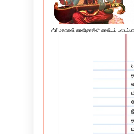
ஸ்ரீ மகாகவி காளிதாசின் காவியப் படைப்ப