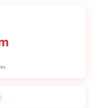
om
ics