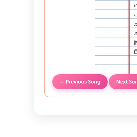
← Previous Song
Next So