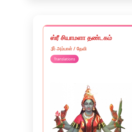
ஸ்ரீ சியாமளா தண்டகம்
🕉️
அம்பாள் / தேவி
Translations