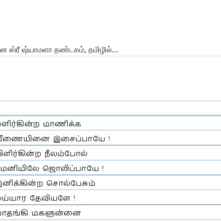
ான ஸ்ரீ ஷ்யாமளா தண்டகம், தமிழில்…