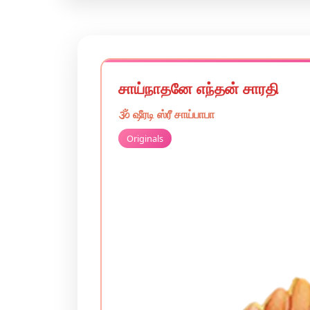
சாய்நாதனே எந்தன் சாரதி
🕉️
ஷீரடி ஸ்ரீ சாய்பாபா
Originals