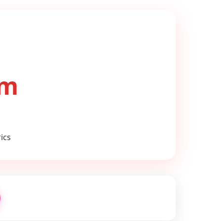
om
ics