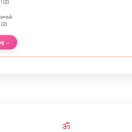
! (2)
 அதைத்
 (2)
ng →
ॐ