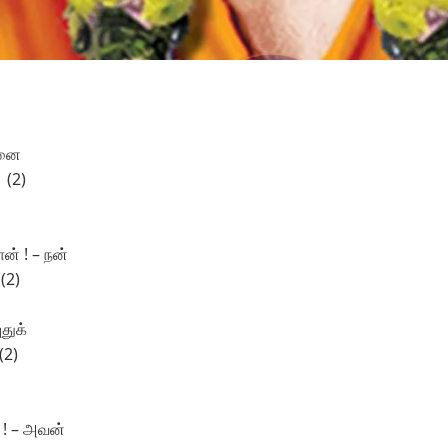
எனை
 (2)
ன் ! – நன்
(2)
ுதுக்
(2)
! – அவன்