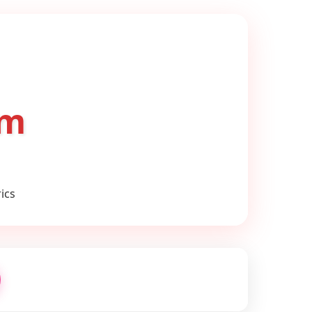
om
ics