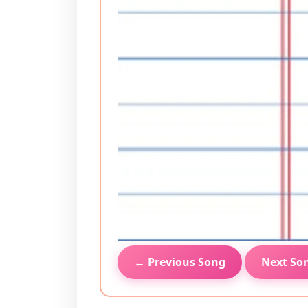
← Previous Song
Next So