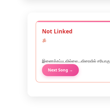
Not Linked
🕉️
இணைக்கப்படவில்லை…விரைவில் சரியாகும
Next Song →