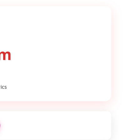
om
ics