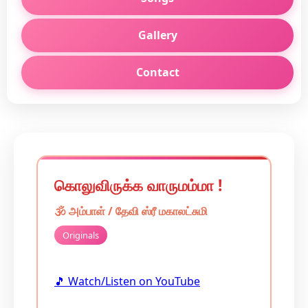
Gallery
Contact
கொலுவிருக்க வாருமம்மா !
🕉️
அம்பாள் / தேவி
ஸ்ரீ மகாலட்சுமி
Originals
🎵 Watch/Listen on YouTube