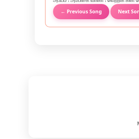
அபயம் ! அம்பிகை வாணி ! வெற்றிக் கனி க
← Previous Song
Next So