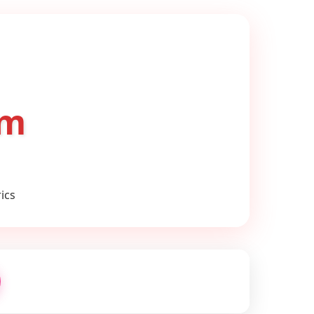
om
ics