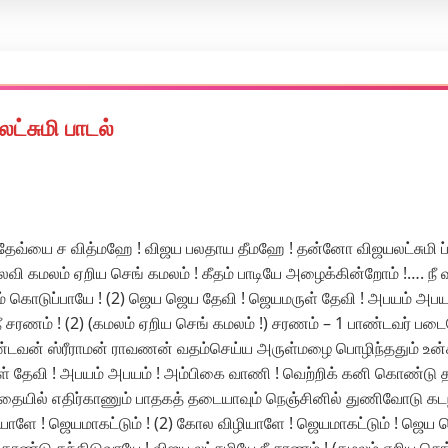
ட்சுமி பாடல்
்யை ச வித்மஹே ! விஜய பலதாய தீமஹே ! தன்னோ விஜயலட்சுமி ப்
மலம் ஏறிய செங் கமலம் ! கீதம் பாடியே அழைக்கின்றோம் !…. நீ வர
வரம் கொடுப்பாயே ! (2) ஜெய ஜெய தேவி ! ஜெயமருள் தேவி ! அபயம் அபய
நீ சரணம் ! (2) (கமலம் ஏறிய செங் கமலம் !) சரணம் – 1 பாண்டவர்
ஆண்டவன் ஸ்ரீராமன் ராவணன் வதம்செய்ய அருள்மழை பொழிந்ததும் உ
தேவி ! அபயம் அபயம் ! அம்பிகை வாணி ! வெற்றிக் கனி கொண்டு தந்
ாதையில் எதிர்காணும் பாதகத் தடையாவும் நெஞ்சினில் துணிவோடு கடந
ளே ! ஜெயமாகட்டும் ! (2) கோல விழியாளே ! ஜெயமாகட்டும் ! ஜெய 