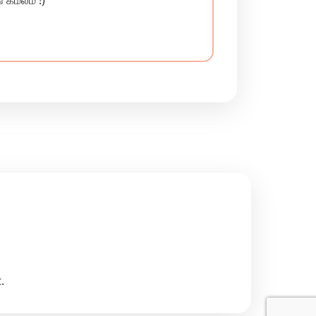
 கமலம் !)
.