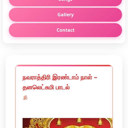
Gallery
Contact
நவராத்திரி இரண்டாம் நாள் –
தனலெட்சுமி பாடல்
🕉️