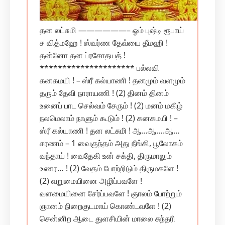
தன லட்சுமி ——————– ஓம் புஷ்டி ரூபாய்
ச வித்மஹே ! ஸ்வர்ண தேவ்யை தீமஹி !
தன்னோ தன ப்ரசோதயத் !
********************* பல்லவி
கனகமயி ! – ஸ்ரீ கல்யாணி ! தனமும் வளமும்
தரும் தேவி நாராயணி ! (2) தினம் தினம்
உனைப் பாட செல்வம் சேரும் ! (2) மனம் மகிழ்
நலமெலாம் நாளும் கூடும் ! (2) கனகமயி ! –
ஸ்ரீ கல்யாணி ! தன லட்சுமி ! ஆ…ஆ….ஆ…
சரணம் – 1 வைகுந்தம் அது நீங்கி, பூலோகம்
வந்தாய் ! வைதேகி உன் சக்தி, திருமாலும்
உணர… ! (2) வேதம் போற்றிடும் திருமகளே !
(2) வறுமையினை அழிப்பவளே !
வளமையினை சேர்ப்பவளே ! ஞாலம் போற்றும்
ஞானம் நிறைகுடமாய் கொண்டவளே ! (2)
சென்னிற ஆடை துளசியின் மாலை சுந்தரி