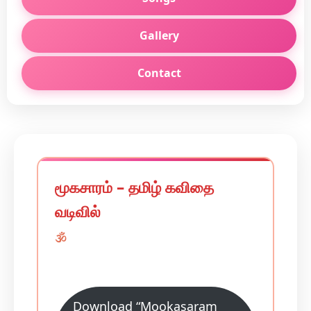
Gallery
Contact
மூகசாரம் – தமிழ் கவிதை
வடிவில்
🕉️
Download “Mookasaram