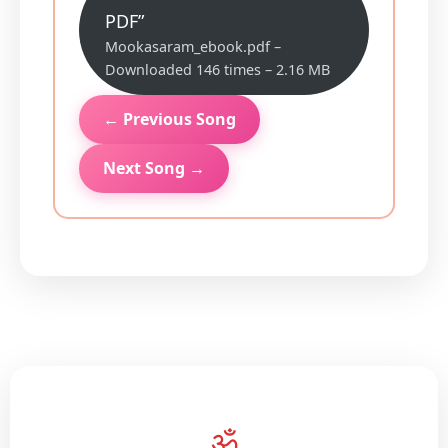
PDF”
Mookasaram_ebook.pdf –
Downloaded 146 times – 2.16 MB
← Previous Song
Next Song →
ॐ