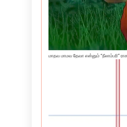
மாதவ மாமவ தேவா என்னும் “நீலாம்பரி” ர