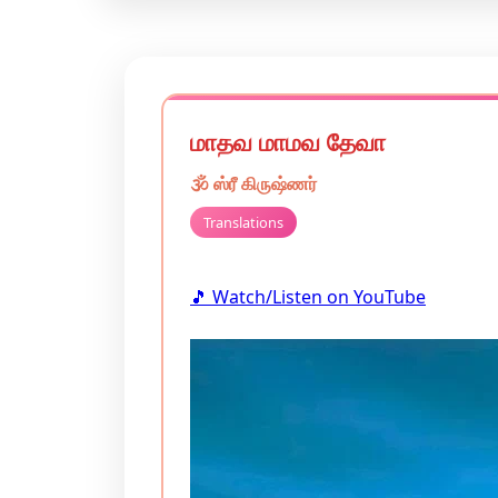
மாதவ மாமவ தேவா
🕉️
ஸ்ரீ கிருஷ்ணர்
Translations
🎵 Watch/Listen on YouTube