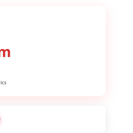
om
ics