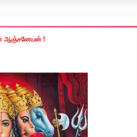
ன் ஆஞ்சனேயன் !