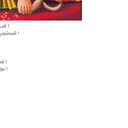
ன் !
ுதல்வன் !
் !
றோ !