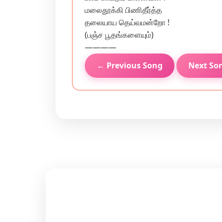
மலைதூக்கி பிணிதீர்த்த‌
தலையாய தெய்வமன்றோ !
(பஞ்ச பூதங்களையும்)
————
← Previous Song
Next So