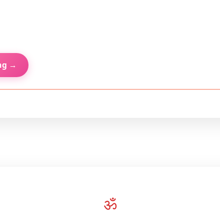
ng →
ॐ