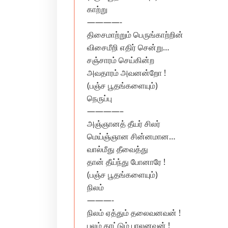
காற்று
————-
திசைமாற்றும் பெருங்காற்றின்
விசைமீறி எதிர் சென்று…
சஞ்சாரம் செய்கின்ற‌
அவதாரம் அவனன்றோ !
(பஞ்ச பூதங்களையும்)
நெருப்பு
————–
அஞ்ஞானத் தீயர் சிலர்
மெய்ஞ்ஞான சின்னமான…
வால்மீது தீவைத்து
தான் தீய்ந்து போனாரே !
(பஞ்ச பூதங்களையும்)
நிலம்
———-
நிலம் ஏத்தும் தலைவனவன் !
பலம் காட்டும் பாலனவன் !