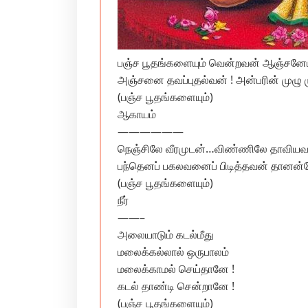
பஞ்ச பூதங்களையும் வென்றவன் ஆஞ்சனேய
அஞ்சனை தவப்புதல்வன் ! அன்பரின் முழு ம
(பஞ்ச பூதங்களையும்)
ஆகாயம்
——————
நெஞ்சிலே வீரமுடன்…விண்ணிலே தாவியவன
பந்தெனப் பகலவனைப் பிடித்தவன் தானன்
(பஞ்ச பூதங்களையும்)
நீர்
——–
அலையாடும் கடல்மீது
மலைக்கல்லால் ஒருபாலம்
மலைக்காமல் செய்தானே !
கடல் தாண்டி சென்றானே !
(பஞ்ச பூதங்களையும்)