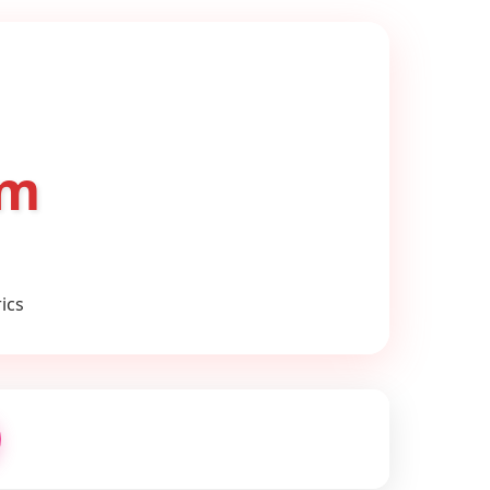
om
ics