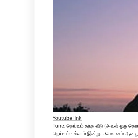
Youtube link
Tune: தெய்வம் தந்த வீடு (அவள் ஒரு த
தெய்வம் எல்லாம் இன்று… மௌனம் ஆனது