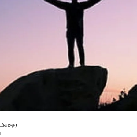
ொடர்கதை)
 !