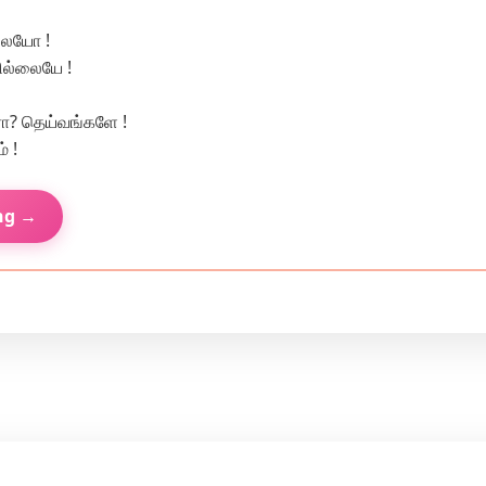
லையோ !
ில்லையே !
ோ? தெய்வங்களே !
 !
ng →