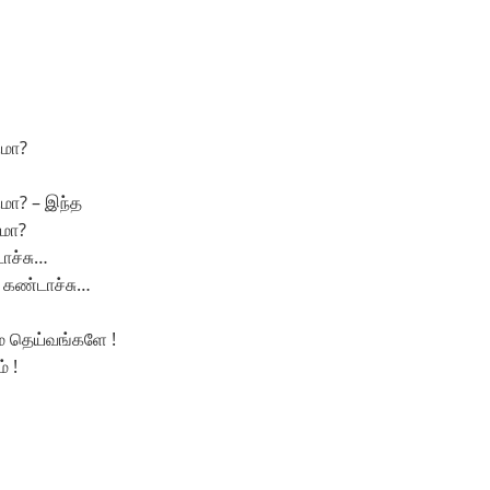
ுமா?
மா? – இந்த
ுமா?
டாச்சு…
கண்டாச்சு…
ே தெய்வங்களே !
 !