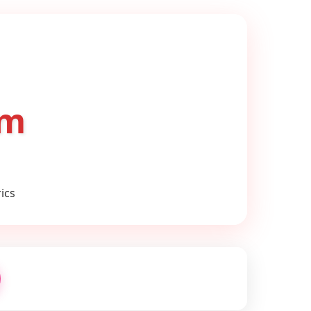
om
ics