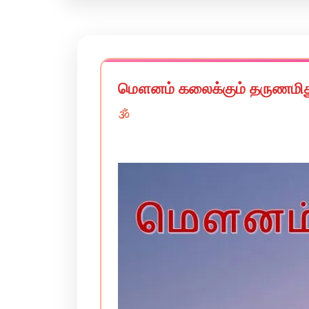
மௌனம் கலைக்கும் தருணமிது
🕉️