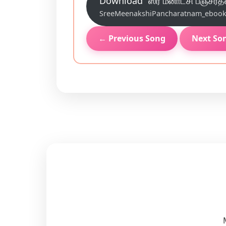
Download “ஸ்ரீ மீனாட்சி பஞ்சரத்
SreeMeenakshiPancharatnam_ebook_p
← Previous Song
Next So