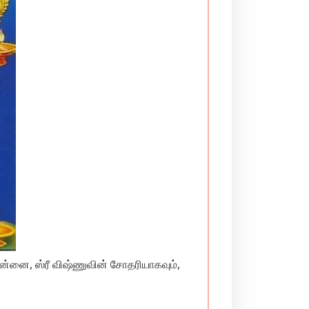
அன்னை, ஸ்ரீ விஷ்ணுவின் சோதரியாகவும்,