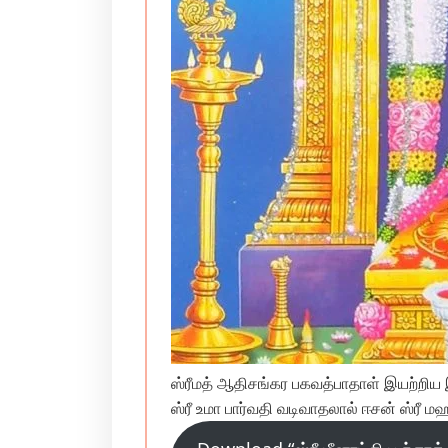
ஸ்ரீமத் ஆதிசங்கர பகவத்பாதாள் இயற்றிய இ
ஸ்ரீ உமா பார்வதி வடிவாதலால் ஈசன் ஸ்ரீ