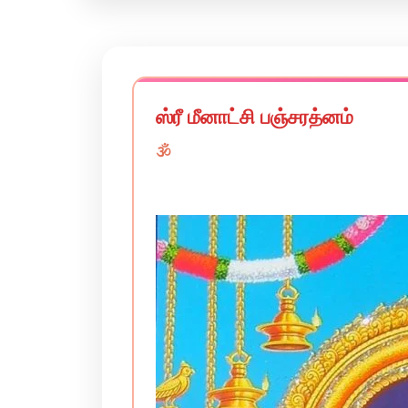
ஸ்ரீ மீனாட்சி பஞ்சரத்னம்
🕉️