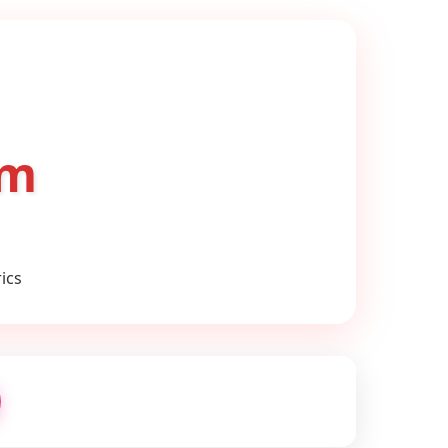
om
ics