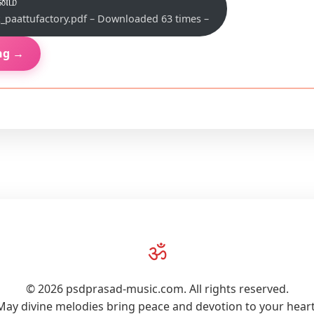
னம்”
aattufactory.pdf – Downloaded 63 times –
ng →
ॐ
© 2026 psdprasad-music.com. All rights reserved.
May divine melodies bring peace and devotion to your heart