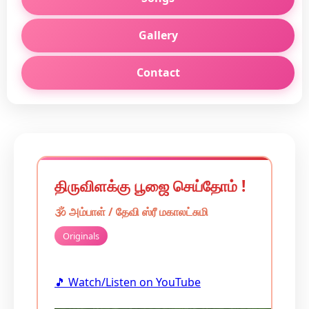
Gallery
Contact
திருவிளக்கு பூஜை செய்தோம் !
🕉️
அம்பாள் / தேவி
ஸ்ரீ மகாலட்சுமி
Originals
🎵 Watch/Listen on YouTube