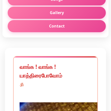
Gallery
Contact
வாங்க ! வாங்க !
யாத்திரைபோவோம்
🕉️