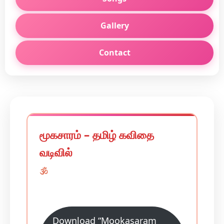
Gallery
Contact
மூகசாரம் – தமிழ் கவிதை
வடிவில்
🕉️
Download “Mookasaram