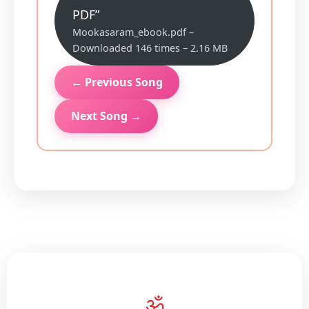
PDF”
Mookasaram_ebook.pdf –
Downloaded 146 times – 2.16 MB
← Previous Song
Next Song →
ॐ