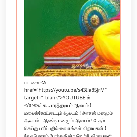
பாடலை <a
href=”https://youtu.be/s43Ila85JrM”
target=”_blank”>YOUTUBE-ல்
</a>கேட்க… மரத்தடியும் ஆலயம் !
மலைக்கோட்டையும் ஆலயம் ! அரசன் மனமும்
ஆலயம் ! ஆண்டி மனமும் ஆலயம் ! பேதம்
செய்து பார்ப்பதில்லை எங்கள் விநாயகன் !
வேதமெலாம் போற்றுகின்ற‌ வெற்றி விநாயகன்