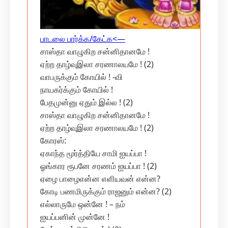
பாடலை பார்க்க/கேட்க‌<—
சாஸ்தா வாழுகிற சன்னிதானமே !
ஏற்ற தாழ்வுஇலா சரணாலயமே ! (2)
வாபருக்கும் கோயில் ! -வி
நாயகர்க்கும் கோயில் !
பேதமுன்னு ஏதும் இல்ல ! (2)
சாஸ்தா வாழுகிற சன்னிதானமே !
ஏற்ற தாழ்வுஇலா சரணாலயமே ! (2)
கோரஸ்:
ஏகாந்த மூர்த்தியே சாமி ஐயப்பா !
ஓங்கார ரூபனே சரணம் ஐயப்பா ! (2)
ஏழை பாழைஎன்ன எளியவன் என்ன?
கோடி பணமிருக்கும் ராஜனும் என்ன? (2)
எல்லாருமே ஒன்னே ! – நம்
ஐயப்பனின் முன்னே !