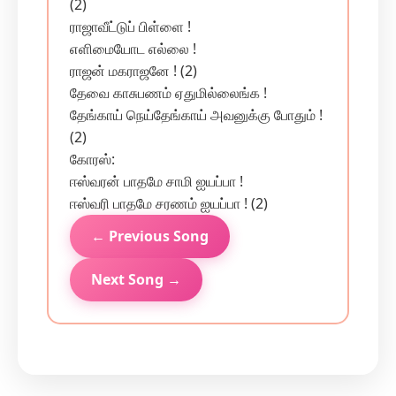
(2)
ராஜாவீட்டுப் பிள்ளை !
எளிமையோட எல்லை !
ராஜன் மகராஜனே ! (2)
தேவை காசுபணம் ஏதுமில்லைங்க !
தேங்காய் நெய்தேங்காய் அவனுக்கு போதும் !
(2)
கோரஸ்:
ஈஸ்வரன் பாதமே சாமி ஐயப்பா !
ஈஸ்வரி பாதமே சரணம் ஐயப்பா ! (2)
← Previous Song
Next Song →