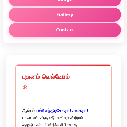
Gallery
Contact
புவனம் வெல்வோம்
🕉️
ஆல்பம்:
ஸ்ரீ சந்திரசேகரா ! சங்கரா !
பாடியவர்: திருமதி. சவிதா ஸ்ரீராம்
எழுதியவர்: பி.ஸ்ரீதேவிபிரசாத்