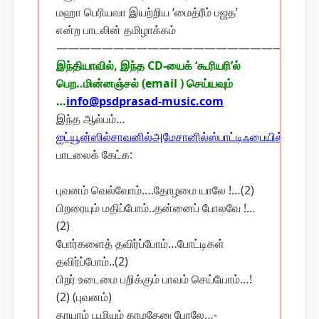
மஹா பெரியவா இயற்றிய ‘மைத்ரீம் பஜத’
என்ற பாடலின் தமிழாக்கம்
———————————————————————
இந்தியாவில், இந்த CD-யைக் ‘கூரியரி’ல்
பெற..மின்னஞ்சல் (email ) செய்யவும்
…
info@psdprasad-music.com
இந்த ஆல்பம்…
ஐட்யூன்ஸில்
சாவனில்
அமேசானில்
ஸ்பாட்டிஃபையில்…
பாடலைக் கேட்க:
புவனம் வெல்வோம்….தோழமை யாலே !…(2)
பிறரையும் மதிப்போம்..தன்னைப் போலவே !…
(2)
போர்களைத் தவிர்ப்போம்…போட்டிகள்
தவிர்ப்போம்..(2)
பிறர் உடைமை பறிக்கும் பாவம் செய்யோம்…!
(2) (புவனம்)
தாயாம் பூமியும் காமதேனு போலே…-