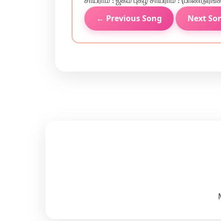
சாய்ராம் ! ஜகம் புகழ் சாய்ராம் ! (பாண்டு
← Previous Song
Next So