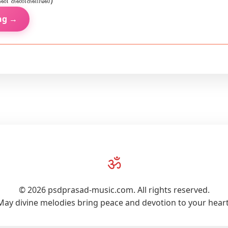
ரங்கன் கண்களிலே)
ng →
ॐ
© 2026 psdprasad-music.com. All rights reserved.
May divine melodies bring peace and devotion to your heart