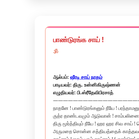
பாண்டுரங்க சாய் !
🕉️
ஆல்பம்:
ஷீரடி சாய் நாதம்
பாடியவர்: திரு. உன்னிகிருஷ்ணன்
எழுதியவர்: பி.ஸ்ரீதேவிபிரசாத்
————————————————————————– பா
நாதனே ! பாண்டுரங்கனும் நீயே ! பரந்தாமனு
ருத்ர‌ தாண்டவமும் ஆடுவான் ! சாம்பலினை
திரு மூர்த்தியும் நீயே ! ஹர ஹர சிவ சா
அருமறை சொன்ன சத்தியத்தைக் காத்தவன் ஸ்