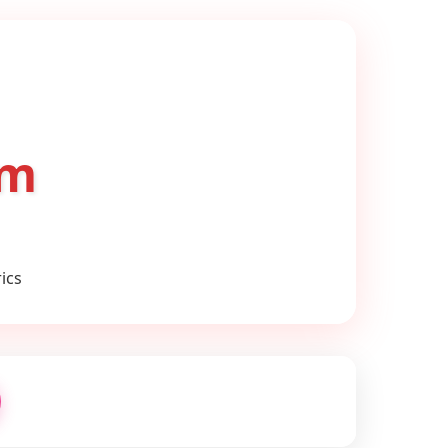
om
ics