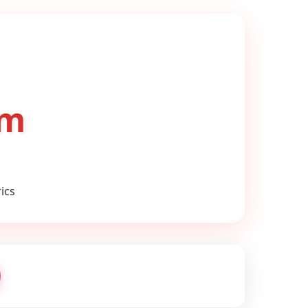
om
ics