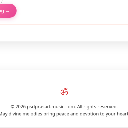
 )
ng →
ॐ
© 2026 psdprasad-music.com. All rights reserved.
May divine melodies bring peace and devotion to your heart