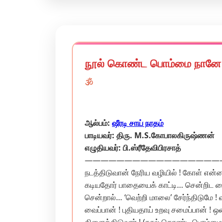
நூல் கொண்ட பொம்மை நானே 
🕉️
ஆல்பம்:
ஷீரடி சாய் நாதம்
பாடியவர்: திரு. M.S.கோபாலகிருஷ்ணன்
எழுதியவர்: பி.ஸ்ரீதேவிபிரசாத்
————————————————————————– ந
நடத்திடுவான் நேரிய வழியில் ! கோள் என்
கடியதோர் பாதையைக் காட்டி… சென்றிட வ
சென்றால்… ‘வெற்றி மாலை’ சேர்ந்திடுமே ! 
வைப்பான் ! புதியதாய் உறவு சமைப்பான் ! ஒன