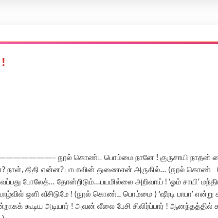
!
ூல் கொண்ட பொம்மை நானே ! குருசாயி நாதன் கையில
ன? நாள், திதி என்ன? பாபாவின் துணைஎன் அருகில்… (நூல் கொண்ட பொ
ைப்பது போலேத்… தோன்றிடும்…பயமில்லை அறிவாய் ! ‘ஓம் சாயி’ ம
வாழ்வில் ஒளி வீசிடுமே ! (நூல் கொண்ட பொம்மை ) ‘ஷீரடி பாபா’ என்று க
்றாகக் கூடிய அடியார் ! அவன் லீலை பேசி சிலிர்ப்பார் ! ஆனந்தத்தில் கள