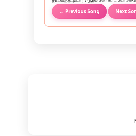
திளைத்திடுவார் ! (நூல் கொண்ட பொம்மை
← Previous Song
Next So