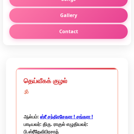
Gallery
Contact
தெய்வீகக் குழல்
🕉️
ஆல்பம்:
ஸ்ரீ சந்திரசேகரா ! சங்கரா !
பாடியவர்: திரு. ராகுல் எழுதியவர்:
பி.ஸ்ரீதேவிபிரசாத்