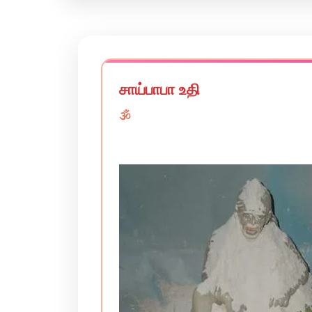
சாய்பாபா உதி
🕉️