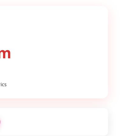
om
ics