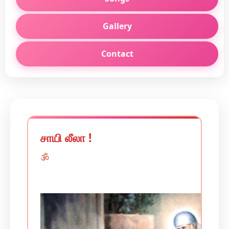
Gallery
Contact
சாயி லீலா !
🕉️