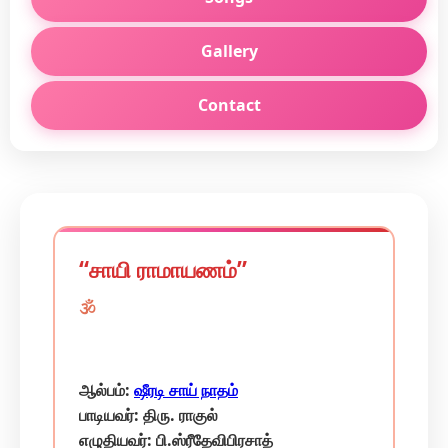
Gallery
Contact
“சாயி ராமாயணம்”
🕉️
ஆல்பம்:
ஷீரடி சாய் நாதம்
பாடியவர்: திரு. ராகுல்
எழுதியவர்: பி.ஸ்ரீதேவிபிரசாத்