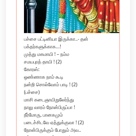
பச்சை பட்டினியா இருக்கா..- தன்
பக்தர்களுக்காக…!
முத்து மகமாயி ! – நம்ம‌
சமயபுரத் தாயி ! (2)
கோரஸ்:
ஒண்ணாக நாம் கூடி
நன்றி சொல்வோம் பாடி ! (2)
(பச்சை)
மாசி கடைஞாயிறுலேர்ந்து
நாலு வாரம் நோன்பிருப்பா !
நீர்மோரு, பானகமும்
படைச்சிடவே ஏத்துக்குவா ! (2)
நோன்பிருக்கும் போதும் அவ..