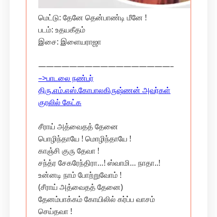
மெட்டு: தேனே தென்பாண்டி மீனே !
படம்: உதயகீதம்
இசை: இளையராஜா
—————————————————–
–>பாடலை நண்பர்
திரு.எம்.எஸ்.கோபாலகிருஷ்ணன் அவர்கள்
குரலில் கேட்க
சீராய் அத்வைதத் தேனை
பொழிந்தாயே ! மொழிந்தாயே !
காஞ்சி குரு தேவா !
சந்த்ர சேகரேந்திரா…! ஸ்வாமி… நாதா..!
உன்னடி நாம் போற்றுவோம் !
(சீராய் அத்வைதத் தேனை)
தேனம்பாக்கம் கோயிலில் கர்ப்ப வாசம்
செய்தவா !